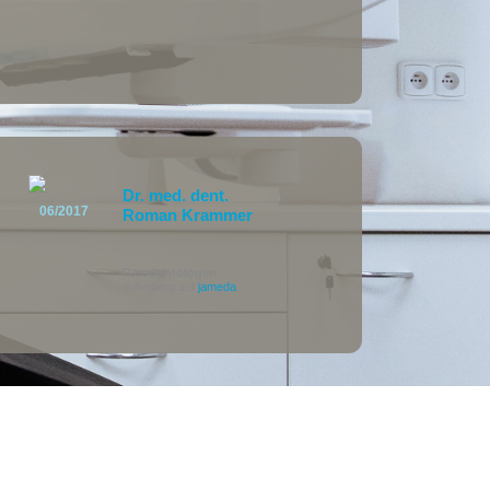
Dr. med. dent.
06/2017
Roman Krammer
Parodontologen
in Amberg auf
jameda