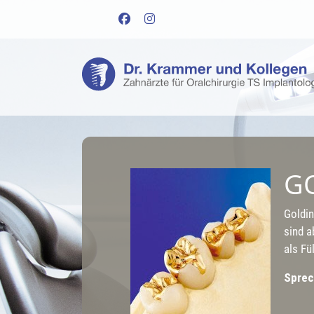
G
Goldin
sind a
als Fü
Sprec